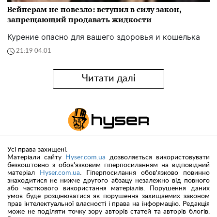
Вейперам не повезло: вступил в силу закон,
запрещающий продавать жидкости
Курение опасно для вашего здоровья и кошелька
21:19 04.01
Читати далі
Усі права захищені.
Матеріали сайту
Hyser.com.ua
дозволяється використовувати
безкоштовно з обов'язковим гіперпосиланням на відповідний
матеріал
Hyser.com.ua
. Гіперпосилання обов'язково повинно
знаходитися не нижче другого абзацу незалежно від повного
або часткового використання матеріалів. Порушення даних
умов буде розцінюватися як порушення захищаемих законом
прав інтелектуальної власності і права на інформацію. Редакція
може не поділяти точку зору авторів статей та авторів блогів.