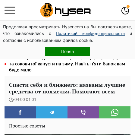
Продолжая просматривать Hyser.com.ua Вы подтверждаете,
Посол ОБСЄ вдруге відвідав місце російського удару
что ознакомились с
и
по житловому будинку на Подолі
Политикой конфиденциальности
согласны с использованием файлов cookie.
Гола Олена Тополя у цікавих позах змусила відвисати
щелепи: злив відео – було лише початком
Понял
Весь секрет в одній таблетці аспірину: рецепт хрумкої
та соковитої капусти на зиму. Навіть п'яти банок вам
буде мало
Спасти себя и ближнего: названы лучшие
средства от похмелья. Помогают всем
04:00 01.01
Простые советы