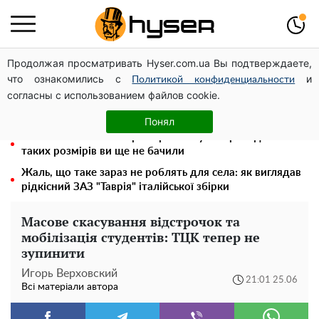
Продолжая просматривать Hyser.com.ua Вы подтверждаете,
Місяць без світла, лютий холод та комунальні платежі
что ознакомились с
и
на тисячі гривень: народ "ламають" у відключення
Политикой конфиденциальности
согласны с использованием файлов cookie.
Гола Олена Тополя у цікавих позах змусила відвисати
щелепи: злив відео – було лише початком
Понял
Повністю гола Анна Трінчер блиснула "принадами":
таких розмірів ви ще не бачили
Жаль, що таке зараз не роблять для села: як виглядав
рідкісний ЗАЗ "Таврія" італійської збірки
Масове скасування відстрочок та
мобілізація студентів: ТЦК тепер не
зупинити
Игорь Верховский
21:01 25.06
Всі матеріали автора