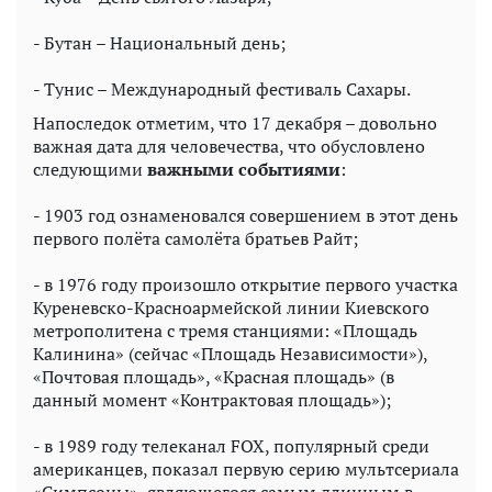
- Бутан – Национальный день;
- Тунис – Международный фестиваль Сахары.
Напоследок отметим, что 17 декабря – довольно
важная дата для человечества, что обусловлено
следующими
важными событиями
:
- 1903 год ознаменовался совершением в этот день
первого полёта самолёта братьев Райт;
- в 1976 году произошло открытие первого участка
Куреневско-Красноармейской линии Киевского
метрополитена с тремя станциями: «Площадь
Калинина» (сейчас «Площадь Независимости»),
«Почтовая площадь», «Красная площадь» (в
данный момент «Контрактовая площадь»);
- в 1989 году телеканал FOX, популярный среди
американцев, показал первую серию мультсериала
«Симпсоны», являющегося самым длинным в