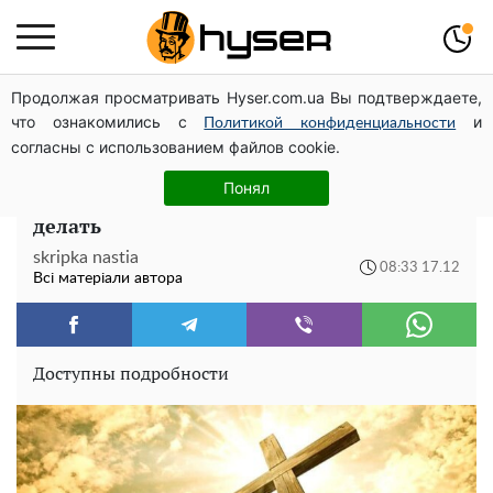
Продолжая просматривать Hyser.com.ua Вы подтверждаете,
Його доведеться просто вилити: скільки можна
что ознакомились с
и
зберігати бензин у пластиковій каністрі
Политикой конфиденциальности
согласны с использованием файлов cookie.
Святейший православный праздник 17
Понял
декабря: что категорически нельзя
делать
skripka nastia
08:33 17.12
Всі матеріали автора
Доступны подробности