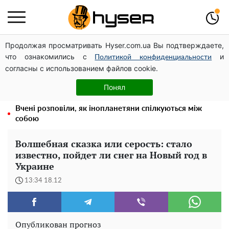
Продолжая просматривать Hyser.com.ua Вы подтверждаете,
Новий притулок для осколків ОПЗЖ: як "Партія миру"
что ознакомились с
и
Новинського знову з'явилася в інформаційному полі
Политикой конфиденциальности
согласны с использованием файлов cookie.
"Спочатку сцена, потім пелюшки": 40-річна Ольга
Цибульська зізналася, що мріє про доньку і боїться
Понял
війни
Вчені розповіли, як інопланетяни спілкуються між
собою
Волшебная сказка или серость: стало
известно, пойдет ли снег на Новый год в
Украине
13:34 18.12
Опубликован прогноз