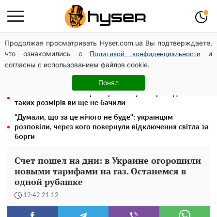
Продолжая просматривать Hyser.com.ua Вы подтверждаете,
Місяць без світла, лютий холод та комунальні платежі
что ознакомились с
и
на тисячі гривень: народ "ламають" у відключення
Политикой конфиденциальности
согласны с использованием файлов cookie.
Гола Олена Тополя у цікавих позах змусила відвисати
щелепи: злив відео – було лише початком
Понял
Повністю гола Анна Трінчер блиснула "принадами":
таких розмірів ви ще не бачили
"Думали, що за це нічого не буде": українцям
розповіли, через кого повернули відключення світла за
борги
Счет пошел на дни: в Украине огорошили
новыми тарифами на газ. Останемся в
одной рубашке
12:42 21.12