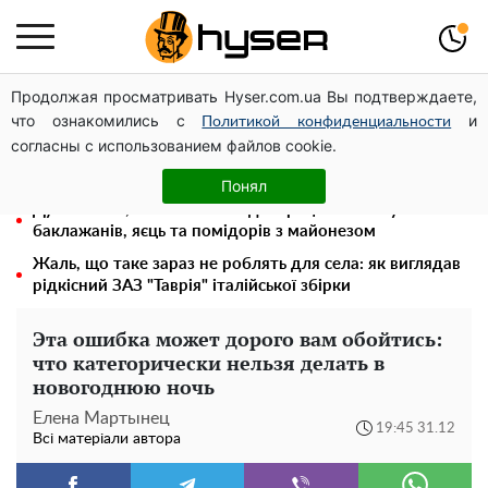
Продолжая просматривать Hyser.com.ua Вы подтверждаете,
Місяць без світла, лютий холод та комунальні платежі
что ознакомились с
и
на тисячі гривень: народ "ламають" у відключення
Политикой конфиденциальности
согласны с использованием файлов cookie.
Гола Олена Тополя у цікавих позах змусила відвисати
щелепи: злив відео – було лише початком
Понял
Дуже ситно, смачно та швидко: рецепт салату з
баклажанів, яєць та помідорів з майонезом
Жаль, що таке зараз не роблять для села: як виглядав
рідкісний ЗАЗ "Таврія" італійської збірки
Эта ошибка может дорого вам обойтись:
что категорически нельзя делать в
новогоднюю ночь
Елена Мартынец
19:45 31.12
Всі матеріали автора