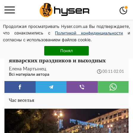
Продолжая просматривать Hyser.com.ua Вы подтверждаете,
Дрони із націнкою: Олександр Конотопський вивів
что ознакомились с
и
мільйони оборонного бюджету через фіктивну фірму в
Политикой конфиденциальности
согласны с использованием файлов cookie.
Естонії
Понял
Полторы недели отдыха: полный список
январских праздников и выходных
Елена Мартынец
00:11 02.01
Всі матеріали автора
Час веселья