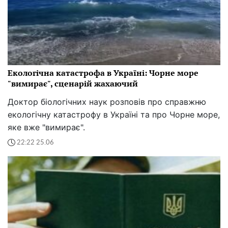
Екологічна катастрофа в Україні: Чорне море
"вимирає", сценарій жахаючий
Доктор біологічних наук розповів про справжню
екологічну катастрофу в Україні та про Чорне море,
яке вже "вимирає".
22:22 25.06