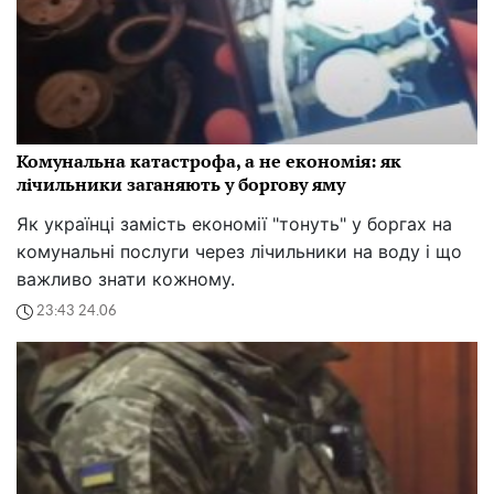
Комунальна катастрофа, а не економія: як
лічильники заганяють у боргову яму
Як українці замість економії "тонуть" у боргах на
комунальні послуги через лічильники на воду і що
важливо знати кожному.
23:43 24.06