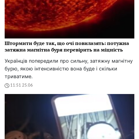
Штормити буде так, що очі повилазять: потужна
затяжна магнітна буря перевірить на міцність
Українців попередили про сильну, затяжну магнітну
бурю, якою інтенсивністю вона буде і скільки
триватиме.
11:51 25.06