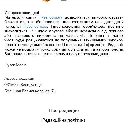
Усі права захищені.
Матеріали сайту
Hyser.com.ua
дозволяється використовувати
безкоштовно з обов'язковим гіперпосиланням на відповідний
матеріал
Hyser.com.ua
. Гіперпосилання обов'язково повинно
знаходитися не нижче другого абзацу незалежно від повного
або часткового використання матеріалів. Порушення даних
умов буде розцінюватися як порушення захищаемих законом
прав інтелектуальної власності і права на інформацію. Редакція
може не поділяти точку зору авторів статей та авторів блогів.
Відповідальність за зміст реклами несуть рекламодавці.
Hyser Media
Адреса редакції
03150 г. Киев, улица
Большая Васильковская, 71
Про редакцію
Редакційна політика