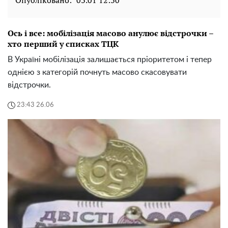
Ось і все: мобілізація масово анулює відстрочки –
хто перший у списках ТЦК
В Україні мобілізація залишається пріоритетом і тепер
однією з категорій почнуть масово скасовувати
відстрочки.
23:43 26.06