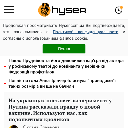
Продолжая просматривать Hyser.com.ua Вы подтверждаете,
Дрони із націнкою: Олександр Конотопський вивів
что ознакомились с
и
мільйони оборонного бюджету через фіктивну фірму в
Политикой конфиденциальности
согласны с использованием файлов cookie.
Естонії
Новий притулок для осколків ОПЗЖ: як "Партія миру"
Понял
Новинського знову з'явилася в інформаційному полі
Павло Прудніков та його дивовижна кар'єра від актора
у російському театрі до номінанта у керівники
Федерації профспілок
Повністю гола Анна Трінчер блиснула "принадами":
таких розмірів ви ще не бачили
На украинцах поставят эксперимент: у
Путина рассказали правду о новой
вакцине. Используют нас, как
подопытных кроликов
Оксана Сонькова