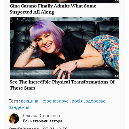
Теги:
,
,
,
,
вакцина
коронавирус
росія
здоровье
пандемия
Оксана Сонькова
Всі матеріали автора
Опубліковано:
03.01 12:30