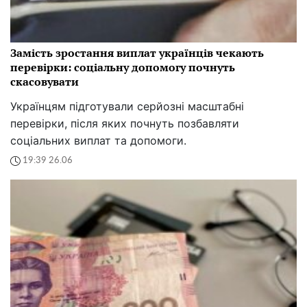
Замість зростання виплат українців чекають
перевірки: соціальну допомогу почнуть
скасовувати
Українцям підготували серйозні масштабні
перевірки, після яких почнуть позбавляти
соціальних виплат та допомоги.
19:39 26.06