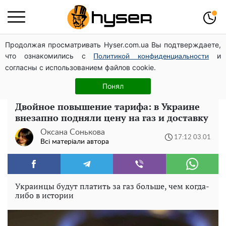
Продолжая просматривать Hyser.com.ua Вы подтверждаете,
Гола Олена Тополя у цікавих позах змусила відвисати
что ознакомились с
и
щелепи: злив відео – було лише початком
Политикой конфиденциальности
согласны с использованием файлов cookie.
Повністю гола Анна Трінчер блиснула "принадами":
таких розмірів ви ще не бачили
Понял
Двойное повышение тарифа: в Украине
внезапно подняли цену на газ и доставку
Оксана Сонькова
17:12 03.01
Всі матеріали автора
Украинцы будут платить за газ больше, чем когда-
либо в истории