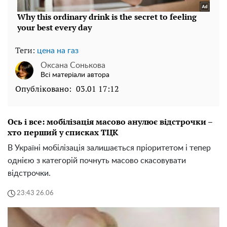
Теги:
цена на газ
Оксана Сонькова
Всі матеріали автора
Опубліковано:
03.01 17:12
Ось і все: мобілізація масово анулює відстрочки –
хто перший у списках ТЦК
В Україні мобілізація залишається пріоритетом і тепер
однією з категорій почнуть масово скасовувати
відстрочки.
23:43 26.06