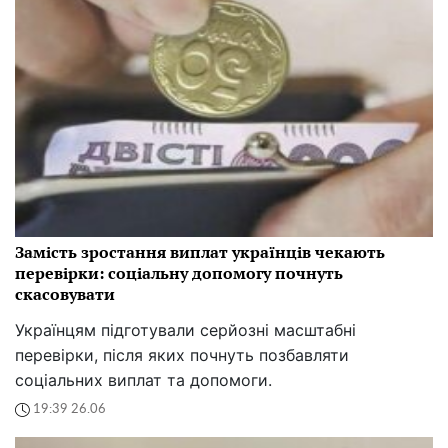
Замість зростання виплат українців чекають
перевірки: соціальну допомогу почнуть
скасовувати
Українцям підготували серйозні масштабні
перевірки, після яких почнуть позбавляти
соціальних виплат та допомоги.
19:39 26.06