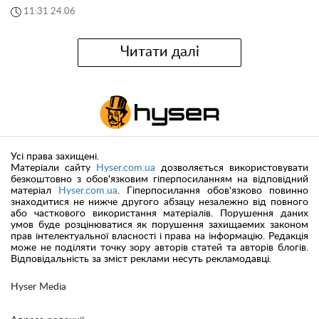
11:31 24.06
Читати далі
Усі права захищені.
Матеріали сайту
Hyser.com.ua
дозволяється використовувати
безкоштовно з обов'язковим гіперпосиланням на відповідний
матеріал
Hyser.com.ua
. Гіперпосилання обов'язково повинно
знаходитися не нижче другого абзацу незалежно від повного
або часткового використання матеріалів. Порушення даних
умов буде розцінюватися як порушення захищаемих законом
прав інтелектуальної власності і права на інформацію. Редакція
може не поділяти точку зору авторів статей та авторів блогів.
Відповідальність за зміст реклами несуть рекламодавці.
Hyser Media