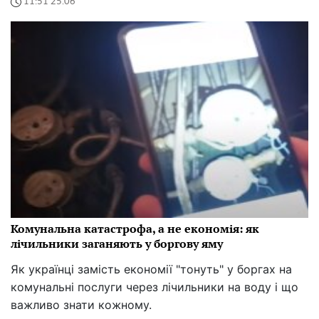
11:51 25.06
Комунальна катастрофа, а не економія: як
лічильники заганяють у боргову яму
Як українці замість економії "тонуть" у боргах на
комунальні послуги через лічильники на воду і що
важливо знати кожному.