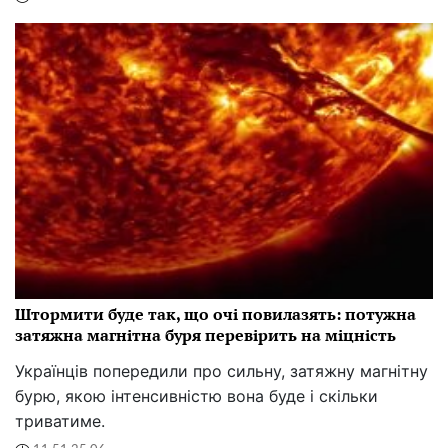
Штормити буде так, що очі повилазять: потужна
затяжна магнітна буря перевірить на міцність
Українців попередили про сильну, затяжну магнітну
бурю, якою інтенсивністю вона буде і скільки
триватиме.