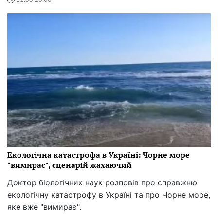
11:33 26.06
Екологічна катастрофа в Україні: Чорне море
"вимирає", сценарій жахаючий
Доктор біологічних наук розповів про справжню
екологічну катастрофу в Україні та про Чорне море,
яке вже "вимирає".