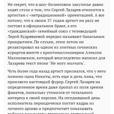
Не секрет, что в шоу-бизнесовом закулисье давно
ходят слухи о том, что Сергей Лазарев относится к
артистам с «нетрадиционной» ориентацией. А все
потому, что к своим 37 годам артист ни разу не
состоял в официальном браке, а его
«гражданский» семейный союз с телеведущей
Лерой Кудрявцевой нередко называют банальным
прикрытием. По слухам, этим летом он
релаксировал на одном из элитных сочинских
курортов вместе с криптомиллионером Алексом
Малиновским, который впоследсвтии написал для
Лазарева текст песни "Не могу молчать".
Чуть более года назад артист признался, что у него
помимо сына Никиты, есть еще и дочь Анна, что
произвело настоящий фурор. Сергей Лазарев на
определенное время даже пропал из поля зрения
фанатов, поскольку утомился от тотального
интереса к своей персоне. На сегодняшний день
исполнитель периодически постит кадры из
личного архива и предпочитает показывать
публике результаты творческих достижений.