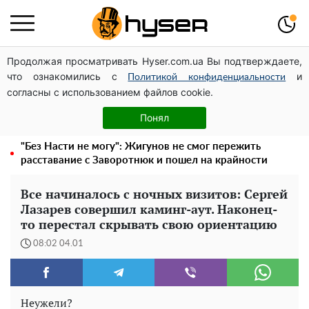
Продолжая просматривать Hyser.com.ua Вы подтверждаете,
Дрони із націнкою: Олександр Конотопський вивів
что ознакомились с
и
мільйони оборонного бюджету через фіктивну фірму в
Политикой конфиденциальности
согласны с использованием файлов cookie.
Естонії
Вчені розповіли, як інопланетяни спілкуються між
Понял
собою
"Без Насти не могу": Жигунов не смог пережить
расставание с Заворотнюк и пошел на крайности
Все начиналось с ночных визитов: Сергей
Лазарев совершил каминг-аут. Наконец-
то перестал скрывать свою ориентацию
08:02 04.01
Неужели?