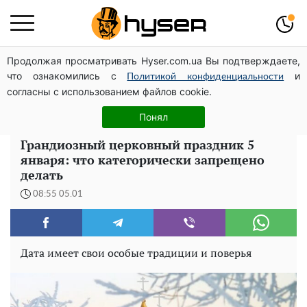
Продолжая просматривать Hyser.com.ua Вы подтверждаете,
Посол ОБСЄ вдруге відвідав місце російського удару
что ознакомились с
и
по житловому будинку на Подолі
Политикой конфиденциальности
согласны с использованием файлов cookie.
Його доведеться просто вилити: скільки можна
зберігати бензин у пластиковій каністрі
Понял
Грандиозный церковный праздник 5
января: что категорически запрещено
делать
08:55 05.01
Дата имеет свои особые традиции и поверья