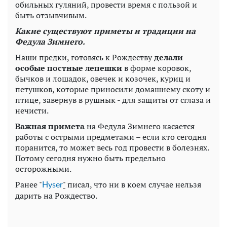
обильных гуляний, провести время с пользой и
быть отзывчивым.
Какие существуют приметы и традиции на
Федула Зимнего.
Наши предки, готовясь к Рождеству
делали
особые постные лепешки
в форме коровок,
бычков и лошадок, овечек и козочек, куриц и
петушков, которые приносили домашнему скоту и
птице, завернув в рушнык - для защиты от сглаза и
нечисти.
Важная примета
на Федула Зимнего касается
работы с острыми предметами – если кто сегодня
поранится, то может весь год провести в болезнях.
Потому сегодня нужно быть предельно
осторожными.
Ранее "
"
писал, что ни в коем случае нельзя
Нyser
дарить на Рождество.