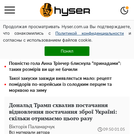
Продолжая просматривать Hyser.com.ua Вы подтверждаете,
Новий притулок для осколків ОПЗЖ: як "Партія миру"
что ознакомились с
и
Новинського знову з'явилася в інформаційному полі
Политикой конфиденциальности
согласны с использованием файлов cookie.
Павло Прудніков та його дивовижна кар'єра від актора
у російському театрі до номінанта у керівники
Понял
Федерації профспілок
Повністю гола Анна Трінчер блиснула "принадами":
таких розмірів ви ще не бачили
Такої закуски завжди виявляється мало: рецепт
помідорів по-корейськи із солодким перцем та
морквою на зиму
Дональд Трамп схвалив постачання
відновлення постачання зброї Україні:
скільки отримаємо цього разу
Вікторія Паламарчук
09:50 01.05
Всі матеріали автора