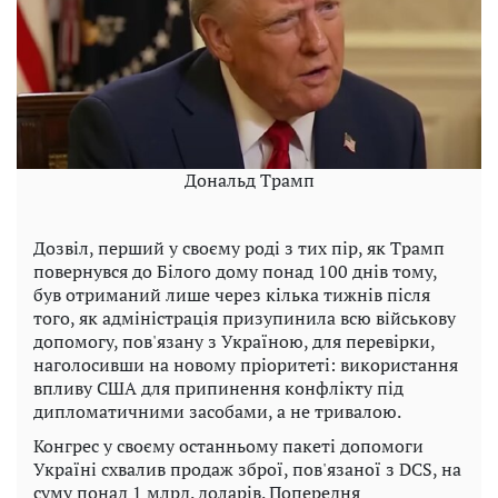
Дональд Трамп
Дозвіл, перший у своєму роді з тих пір, як Трамп
повернувся до Білого дому понад 100 днів тому,
був отриманий лише через кілька тижнів після
того, як адміністрація призупинила всю військову
допомогу, пов'язану з Україною, для перевірки,
наголосивши на новому пріоритеті: використання
впливу США для припинення конфлікту під
дипломатичними засобами, а не тривалою.
Конгрес у своєму останньому пакеті допомоги
Україні схвалив продаж зброї, пов'язаної з DCS, на
суму понад 1 млрд. доларів. Попередня