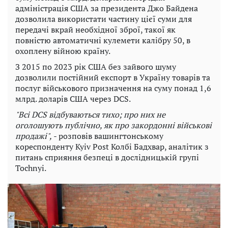
адміністрація США за президента Джо Байдена
дозволила використати частину цієї суми для
передачі вкрай необхідної зброї, такої як
повністю автоматичні кулемети калібру 50, в
охоплену війною країну.
З 2015 по 2023 рік США без зайвого шуму
дозволили постійний експорт в Україну товарів та
послуг військового призначення на суму понад 1,6
млрд. доларів США через DCS.
"Всі DCS відбуваються тихо; про них не
оголошують публічно, як про закордонні військові
продажі", -
розповів вашингтонському
кореспонденту Kyiv Post Колбі Бадхвар, аналітик з
питань сприяння безпеці в дослідницькій групі
Tochnyi.