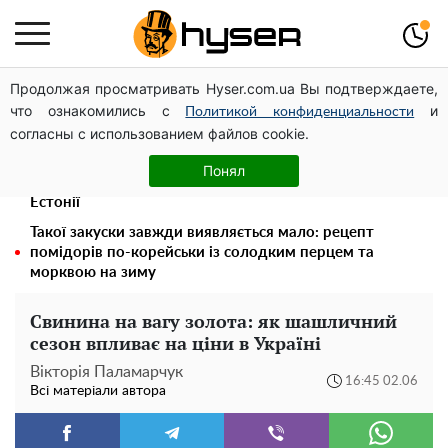
Продолжая просматривать Hyser.com.ua Вы подтверждаете,
Українська авіатранспортна асоціація звернулася до
что ознакомились с
и
Мінфіну із закликом уніфікувати оподаткування
Политикой конфиденциальности
согласны с использованием файлов cookie.
авіалізингу
Дрони із націнкою: Олександр Конотопський вивів
Понял
мільйони оборонного бюджету через фіктивну фірму в
Естонії
Такої закуски завжди виявляється мало: рецепт
помідорів по-корейськи із солодким перцем та
морквою на зиму
Свинина на вагу золота: як шашличний
сезон впливає на ціни в Україні
Вікторія Паламарчук
16:45 02.06
Всі матеріали автора