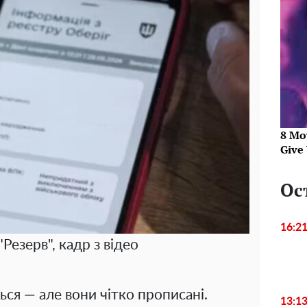
8 Mo
Give 
Ос
16:2
Резерв", кадр з відео
ся — але вони чітко прописані.
13:1