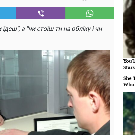
їдеш", а "чи стоїш ти на обліку і чи
You'
Star
She 
Whol