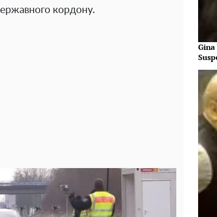
державного кордону.
Gina
Susp