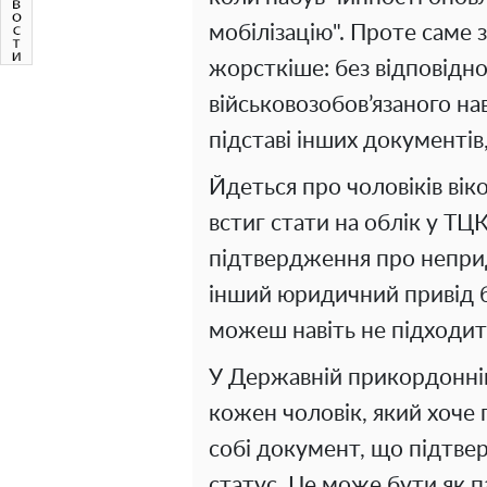
мобілізацію". Проте саме 
жорсткіше: без відповідно
військовозобов’язаного нав
підставі інших документів,
Йдеться про чоловіків віко
встиг стати на облік у ТЦ
підтвердження про непри
інший юридичний привід бу
можеш навіть не підходит
У Державній прикордонні
кожен чоловік, який хоче
собі документ, що підтве
статус. Це може бути як п