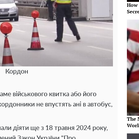
How 
Secr
Кордон
аме військового квитка або його
ордонники не впустять ані в автобус,
The 
Worl
али діяти ще з 18 травня 2024 року,
лений Закон України "Про