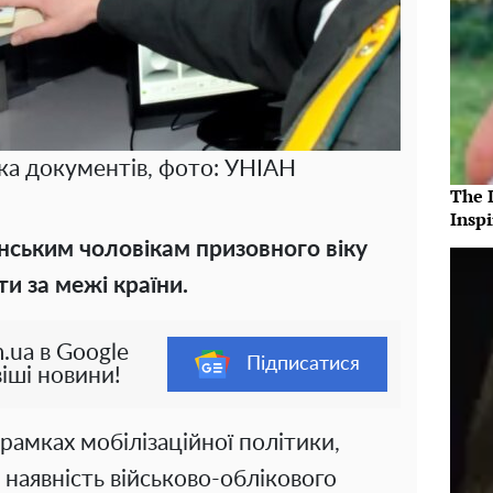
ка документів, фото: УНІАН
The 
Insp
їнським чоловікам призовного віку
и за межі країни.
.ua в Google
Підписатися
іші новини!
 рамках мобілізаційної політики,
наявність військово-облікового