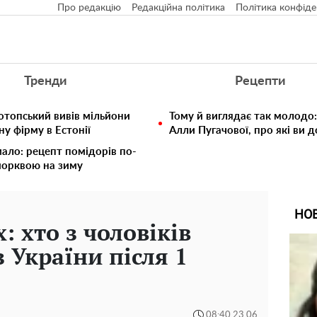
Про редакцію
Редакційна політика
Політика конфіде
Тренди
Рецепти
отопський вивів мільйони
Тому й виглядає так молодо:
у фірму в Естонії
Алли Пугачової, про які ви 
мало: рецепт помідорів по-
морквою на зиму
НО
: хто з чоловіків
 України після 1
08:40 23.06