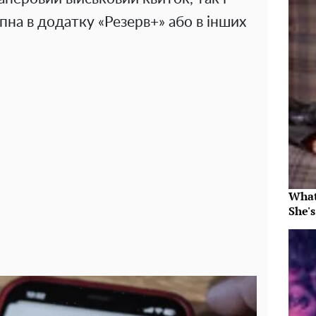
пна в додатку «Резерв+» або в інших
What
She's