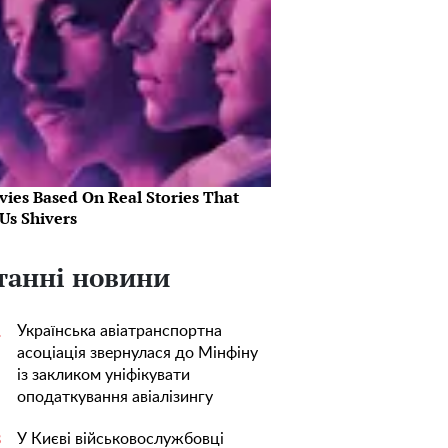
vies Based On Real Stories That
Us Shivers
танні новини
Українська авіатранспортна
1
асоціація звернулася до Мінфіну
із закликом уніфікувати
оподаткування авіалізингу
У Києві військовослужбовці
3