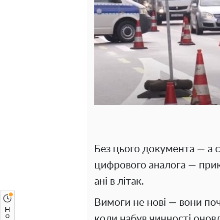
Без цього документа — а с
цифрового аналога — прик
ані в літак.
Вимоги не нові — вони поч
коли набув чинності онов