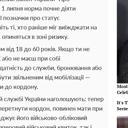
з 1 липня норма почне діяти
ї позначки про статус
іть ті, хто раніше міг виїжджати на
 опиняться в зоні ризику.
м від 18 до 60 років. Якщо ти не
К або не маєш при собі
датність до служби, бронювання або
ти звільненим від мобілізації —
Most
и до кордону.
Cele
й службі України наголошують: тепер
It's
Serie
 перетнути кордон, повинен мати при
рджує його військово-обліковий
аперовий військовий квиток, так і