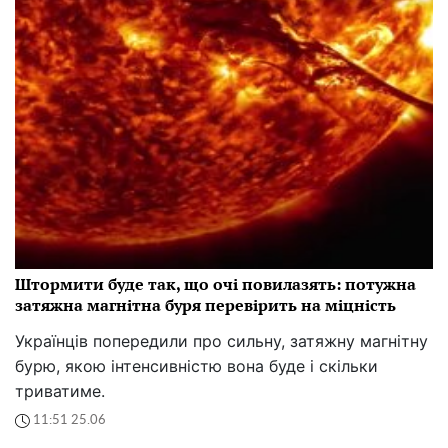
Штормити буде так, що очі повилазять: потужна
затяжна магнітна буря перевірить на міцність
Українців попередили про сильну, затяжну магнітну
бурю, якою інтенсивністю вона буде і скільки
триватиме.
11:51 25.06