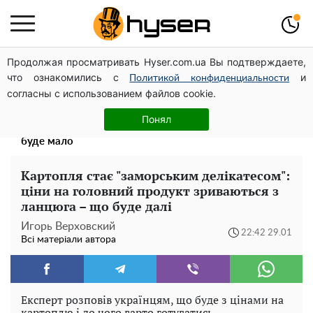
Продолжая просматривать Hyser.com.ua Вы подтверждаете,
Павло Прудніков та його дивовижна кар'єра від актора
что ознакомились с
и
у російському театрі до номінанта у керівники
Политикой конфиденциальности
согласны с использованием файлов cookie.
Федерації профспілок
Весь секрет в одній таблетці аспірину: рецепт хрумкої
Понял
та соковитої капусти на зиму. Навіть п'яти банок вам
буде мало
Картопля стає "заморським делікатесом":
ціни на головний продукт зриваються з
ланцюга – що буде далі
Игорь Верховский
22:42 29.01
Всі матеріали автора
Експерт розповів українцям, що буде з цінами на
картоплю і до чого варто готуватись.