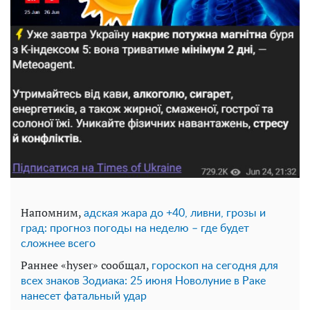
Напомним,
адская жара до +40, ливни, грозы и
град: прогноз погоды на неделю – где будет
сложнее всего
Раннее «hyser» сообщал,
гороскоп на сегодня для
всех знаков Зодиака: 25 июня Новолуние в Раке
нанесет фатальный удар