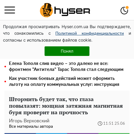
Продолжая просматривать Hyser.com.ua Вы подтверждаете,
Посол ОБСЕ во второй раз посетил место российского
что ознакомились с
и
удара по жилому дому на Подоле
Политикой конфиденциальности
согласны с использованием файлов cookie.
Дроны с наценкой: Александр Конотопский вывел
миллионы оборонного бюджета через фиктивную
Понял
фирму в Эстонии
Елена Тополя слив видео – это далеко не все:
фронтмен "Антитела" Тарас Тополя стал следующим
Как участник боевых действий может оформить
льготу на оплату коммунальных услуг: инструкция
Штормить будет так, что глаза
повылазят: мощная затяжная магнитная
буря проверит на прочность
Игорь Верховский
11:51 25.06
Все материалы автора