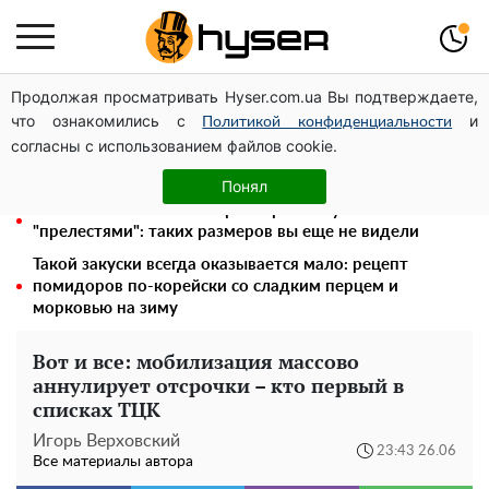
Продолжая просматривать Hyser.com.ua Вы подтверждаете,
Голая Елена Тополя в интересных позах заставила
что ознакомились с
и
отвисать челюсти: слив видео – было только началом
Политикой конфиденциальности
согласны с использованием файлов cookie.
Елена Тополя слив видео – это далеко не все:
фронтмен "Антитела" Тарас Тополя стал следующим
Понял
Полностью голая Анна Тринчер блеснула
"прелестями": таких размеров вы еще не видели
Такой закуски всегда оказывается мало: рецепт
помидоров по-корейски со сладким перцем и
морковью на зиму
Вот и все: мобилизация массово
аннулирует отсрочки – кто первый в
списках ТЦК
Игорь Верховский
23:43 26.06
Все материалы автора